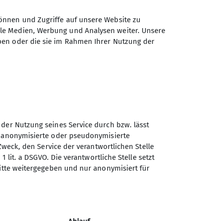
önnen und Zugriffe auf unsere Website zu
ale Medien, Werbung und Analysen weiter. Unsere
ben oder die sie im Rahmen Ihrer Nutzung der
 der Nutzung seines Service durch bzw. lässt
Sektion Prien am Chiemsee
n anonymisierte oder pseudonymisierte
des Deutschen Alpenvereins
Zweck, den Service der verantwortlichen Stelle
e.V.
1 lit. a DSGVO. Die verantwortliche Stelle setzt
ritte weitergegeben und nur anonymisiert für
Buchenstraße 17
83233 Bernau
Telefon +498051970972