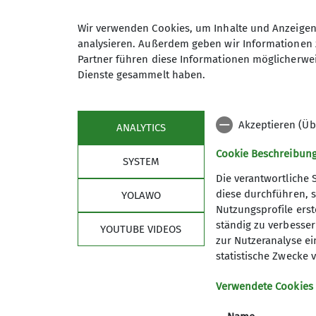
Wir verwenden Cookies, um Inhalte und Anzeigen 
analysieren. Außerdem geben wir Informationen 
Bergseite-Ost 9
Partner führen diese Informationen möglicherwei
83226 Aschau/Sachrang
Dienste gesammelt haben.
Akzeptieren (Üb
ANALYTICS
Cookie Beschreibun
SYSTEM
Die verantwortliche 
diese durchführen, s
YOLAWO
Nutzungsprofile erste
ständig zu verbessern
YOUTUBE VIDEOS
zur Nutzeranalyse ei
statistische Zwecke v
Verwendete Cookies