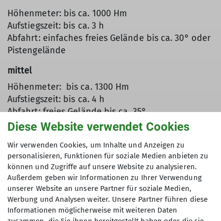
Höhenmeter: bis ca. 1000 Hm
Aufstiegszeit: bis ca. 3 h
Abfahrt: einfaches freies Gelände bis ca. 30° oder
Pistengelände
mittel
Höhenmeter: bis ca. 1300 Hm
Aufstiegszeit: bis ca. 4 h
Abfahrt: freies Gelände bis ca. 35°
Diese Website verwendet Cookies
Harscheisen können je nach Verhältnissen
erforderlich sein.
Wir verwenden Cookies, um Inhalte und Anzeigen zu
personalisieren, Funktionen für soziale Medien anbieten zu
schwer
können und Zugriffe auf unsere Website zu analysieren.
Außerdem geben wir Informationen zu Ihrer Verwendung
Höhenmeter: über 1300 Hm
unserer Website an unsere Partner für soziale Medien,
Aufstiegszeit: über 4 h
Werbung und Analysen weiter. Unsere Partner führen diese
Abfahrt: steiles, anspruchsvolles Gelände über 35°
Informationen möglicherweise mit weiteren Daten