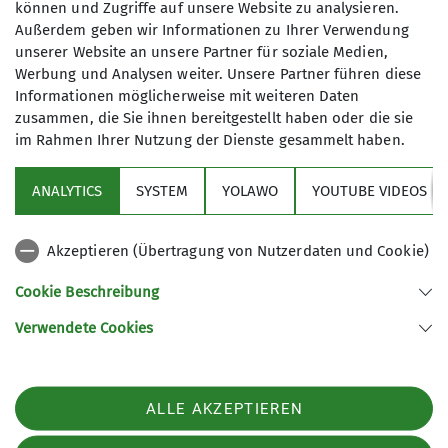
können und Zugriffe auf unsere Website zu analysieren.
Unsere Veranstaltungsorte
Außerdem geben wir Informationen zu Ihrer Verwendung
unserer Website an unsere Partner für soziale Medien,
Werbung und Analysen weiter. Unsere Partner führen diese
Informationen möglicherweise mit weiteren Daten
Gasthof Gehrlein “Zur schönen
zusammen, die Sie ihnen bereitgestellt haben oder die sie
Aussicht", Höslwang
im Rahmen Ihrer Nutzung der Dienste gesammelt haben.
ANALYTICS
SYSTEM
YOLAWO
YOUTUBE VIDEOS
gasthaus-gehrlein.de
Akzeptieren (Übertragung von Nutzerdaten und Cookie)
Kirchpl. 9
83129 Höslwang
Cookie Beschreibung
Verwendete Cookies
Sektion Prien am Chiemsee des Deutschen Alpenvereins e.V.
Buchenstraße 17
83233 Bernau
ALLE AKZEPTIEREN
Telefon +498051970972