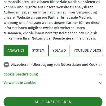
personalisieren, Funktionen für soziale Medien anbieten zu
Anmeldung: E-mail:
peter@hirblinger.de
können und Zugriffe auf unsere Website zu analysieren.
Bei Rückfragen, Tel.:
+49 1577 3089066
Außerdem geben wir Informationen zu Ihrer Verwendung
Bitte beachten Sie unsere
Anforderungen und
unserer Website an unsere Partner für soziale Medien,
Teilnahmebedingungen
Werbung und Analysen weiter. Unsere Partner führen diese
Informationen möglicherweise mit weiteren Daten
zusammen, die Sie ihnen bereitgestellt haben oder die sie
Maximale Teilnehmeranzahl
im Rahmen Ihrer Nutzung der Dienste gesammelt haben.
7
ANALYTICS
SYSTEM
YOLAWO
YOUTUBE VIDEOS
Akzeptieren (Übertragung von Nutzerdaten und Cookie)
Cookie Beschreibung
Verwendete Cookies
Sektion Prien am Chiemsee des Deutschen Alpenvereins e.V.
Buchenstraße 17
83233 Bernau
ALLE AKZEPTIEREN
Telefon +498051970972