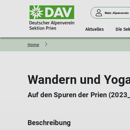
Mein.Alpenverein
Aktuelles
Die Sek
Home
Bergwandern
Wir über uns
Vereinsgeflüster
Kinder- und Jugendklettergruppen
Priener Hütte
Mitgliedschaft
Klimaschutz
Faszination Klettern
Vorstand
Sek
Leitbild
Mitgliederdaten ändern
Kampagne #machseinfach
DAV-Kletterschein
Mitgliedsbeiträge
Nachhaltigkeit & Klimaschutz
Bodennah sichern und kletter
Wandern und Yoga
Auf den Spuren der Prien (2023
Beschreibung