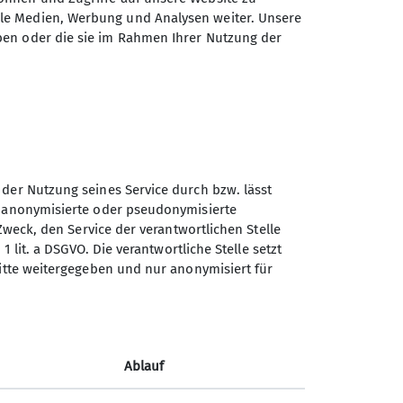
ale Medien, Werbung und Analysen weiter. Unsere
ben oder die sie im Rahmen Ihrer Nutzung der
 der Nutzung seines Service durch bzw. lässt
Sektion Prien am Chiemsee
n anonymisierte oder pseudonymisierte
des Deutschen Alpenvereins
Zweck, den Service der verantwortlichen Stelle
e.V.
1 lit. a DSGVO. Die verantwortliche Stelle setzt
ritte weitergegeben und nur anonymisiert für
Buchenstraße 17
83233 Bernau
Telefon +498051970972
Ablauf
Kontakt