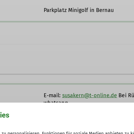
Parkplatz Minigolf in Bernau
prien.de
E-mail:
susakern@t-online.de
Bei Rü
whatsapp
Bitte beachten Sie unsere
Anforder
ies
Tourenleiterin
15
zu personalisieren, Funktionen für soziale Medien anbieten zu k