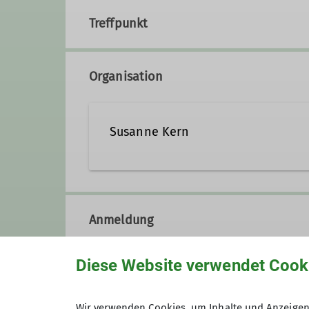
Treffpunkt
Organisation
Susanne Kern
susanne.kern@alpenverein-
Anmeldung
Ämter
Diese Website verwendet Cook
Vorstand
Schatzmeisterin
Maximale Teilnehmeranzahl
Wir verwenden Cookies, um Inhalte und Anzeigen 