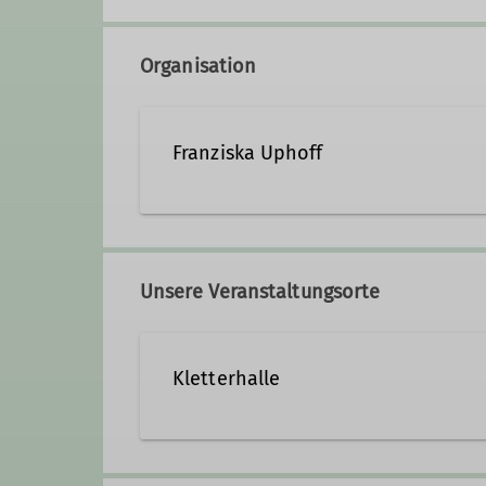
Organisation
Franziska Uphoff
franziska.uphoff@alpenvere
Unsere Veranstaltungsorte
Qualifikationen
Kletterhalle
Jugendleiter*in
Kletterbetreuer
Buchenstraße 17