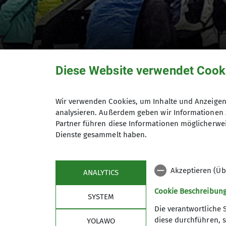
Diese Website verwendet Cook
Traunsteiner Hüt
Wir verwenden Cookies, um Inhalte und Anzeigen 
analysieren. Außerdem geben wir Informationen 
Partner führen diese Informationen möglicherwei
Dienste gesammelt haben.
05.02.2026
Akzeptieren (Üb
ANALYTICS
Seniorengruppe
Cookie Beschreibun
SYSTEM
Gestartet bei ganz leichtem Nieselregen.
Die verantwortliche 
Truppe. 16 Mitwanderer haben sich begei
diese durchführen, s
YOLAWO