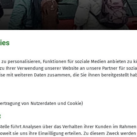
ies
te Winklmoosalm
zu personalisieren, Funktionen für soziale Medien anbieten zu k
zu Ihrer Verwendung unserer Website an unsere Partner für sozi
se mit weiteren Daten zusammen, die Sie ihnen bereitgestellt ha
ertragung von Nutzerdaten und Cookie)
g
 Im Laufe des Tages kam die Sonne immer mehr und meh
Stelle führt Analysen über das Verhalten ihrer Kunden im Rahmen
stert der Wanderung angeschlossen. Wir hatten einen
oweit sie uns ihre Einwilligung erteilen. Zu diesem Zweck werde