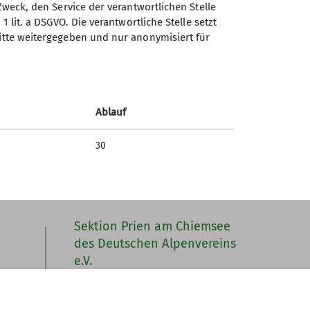
Zweck, den Service der verantwortlichen Stelle
1 lit. a DSGVO. Die verantwortliche Stelle setzt
ritte weitergegeben und nur anonymisiert für
Ablauf
30
Sektion Prien am Chiemsee
des Deutschen Alpenvereins
e.V.
Buchenstraße 17
83233 Bernau