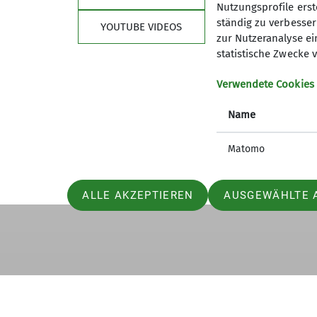
Teilnehmer:
16
Nutzungsprofile erste
ständig zu verbessern
YOUTUBE VIDEOS
Einkehr:
Traunsteiner Hütte
zur Nutzeranalyse ei
statistische Zwecke v
Höhenmeter:
481 hm
Verwendete Cookies
Entfernungskilometer
: 12,4 km
Name
Termin
: 5. Februar 2026
Matomo
ALLE AKZEPTIEREN
AUSGEWÄHLTE 