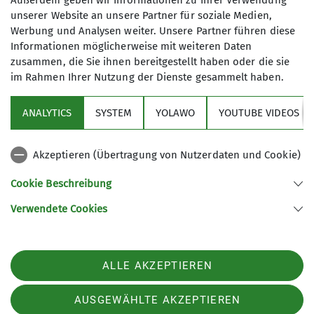
Außerdem geben wir Informationen zu Ihrer Verwendung
unserer Website an unsere Partner für soziale Medien,
Werbung und Analysen weiter. Unsere Partner führen diese
12.03.2026
Informationen möglicherweise mit weiteren Daten
zusammen, die Sie ihnen bereitgestellt haben oder die sie
im Rahmen Ihrer Nutzung der Dienste gesammelt haben.
Seniorengruppe
ANALYTICS
SYSTEM
YOLAWO
YOUTUBE VIDEOS
Die Unerschrockenen Senioren waren heute trotz
viel Nass von oben unterwegs. Trotz Regen war’s
schön
Akzeptieren (Übertragung von Nutzerdaten und Cookie)
Teilnehmer:
11
Cookie Beschreibung
Einkehr:
Verwendete Cookies
Stoaner Alm
Höhenmeter:
202 hm
ALLE AKZEPTIEREN
Entfernungskilometer
: 6 km
Termin
: 12. März 2026
AUSGEWÄHLTE AKZEPTIEREN