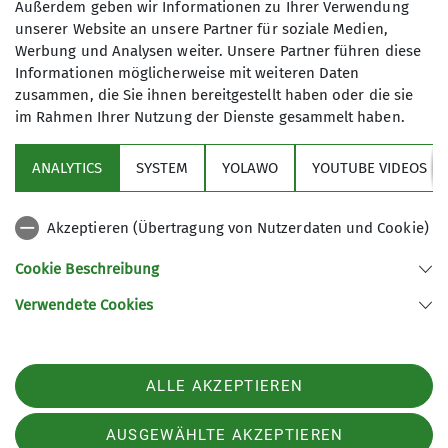
auszukundschaften: Ob die "Luft rein ist", und ob
Außerdem geben wir Informationen zu Ihrer Verwendung
seine Tiroler Abnehmer schon anwesend waren.
unserer Website an unsere Partner für soziale Medien,
Werbung und Analysen weiter. Unsere Partner führen diese
Der Finanzer sah den Hans heranschleichen,
Informationen möglicherweise mit weiteren Daten
packte ihn dann von hinten an der Joppe und
zusammen, die Sie ihnen bereitgestellt haben oder die sie
sagte: "Jetzt hab i di endlich dawischt!". Der Hans
im Rahmen Ihrer Nutzung der Dienste gesammelt haben.
reagierte blitzschnell. Er schlüpfte einfach aus
der Joppen und lief Richtung nahe gelegene
ANALYTICS
SYSTEM
YOLAWO
YOUTUBE VIDEOS
Grenze davon. Es war stockfinstere Nacht. Bis der
Zollbeamte mit dem Hans seiner Joppen in den
Händen reagierte, lief der Hans Richtung Grenze
Akzeptieren (Übertragung von Nutzerdaten und Cookie)
davon.
Cookie Beschreibung
Auf der deutschen Seite konnte der Tiroler
Verwendete Cookies
Finanzer ihm nichts mehr anhaben. Der Hans zog
den Rucksack aus dem Latschenversteck hervor.
Dann nahm er die oben angebundene Trompete
ALLE AKZEPTIEREN
herunter und blies Richtung Klausen dem Tiroler
Finanzer a lustig's Liadl umi.
AUSGEWÄHLTE AKZEPTIEREN