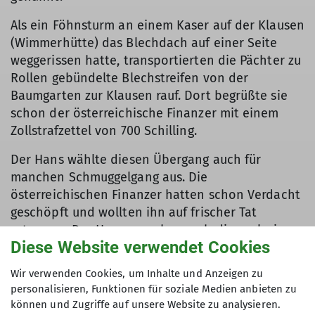
Als ein Föhnsturm an einem Kaser auf der Klausen
(Wimmerhütte) das Blechdach auf einer Seite
weggerissen hatte, transportierten die Pächter zu
Rollen gebündelte Blechstreifen von der
Baumgarten zur Klausen rauf. Dort begrüßte sie
schon der österreichische Finanzer mit einem
Zollstrafzettel von 700 Schilling.
Der Hans wählte diesen Übergang auch für
manchen Schmuggelgang aus. Die
österreichischen Finanzer hatten schon Verdacht
geschöpft und wollten ihn auf frischer Tat
ertappen. Der Hans war aber auch diesmal wie
Diese Website verwendet Cookies
immer recht vorsichtig. Er deponierte den
Rucksack mit dem Schmuggelgut in unmittelbarer
Wir verwenden Cookies, um Inhalte und Anzeigen zu
Grenznähe und ging dann zum nahe gelegenen
personalisieren, Funktionen für soziale Medien anbieten zu
Klausen-Bergwirthaus, um die Lage
können und Zugriffe auf unsere Website zu analysieren.