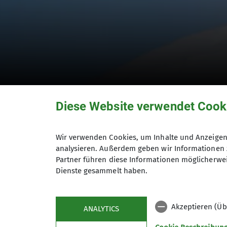
Diese Website verwendet Cook
Gletschertouren im
Wir verwenden Cookies, um Inhalte und Anzeigen 
analysieren. Außerdem geben wir Informationen 
Partner führen diese Informationen möglicherwei
Erzählt von Klaus Seebauer
Dienste gesammelt haben.
01.07.1964
Akzeptieren (Üb
ANALYTICS
Pioniere und Anekdoten