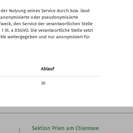
 der Nutzung seines Service durch bzw. lässt
n anonymisierte oder pseudonymisierte
lgte mit Eisenbahn und Bus bis Vent. Die
Zweck, den Service der verantwortlichen Stelle
gings zur Brandenburger Hütte. Es hatte
1 lit. a DSGVO. Die verantwortliche Stelle setzt
en Brandenburger Hütte Richtung
ritte weitergegeben und nur anonymisiert für
te. Der Sepp mit dem Seil im Rucksack
h ein, und nur durch meinen großen
Beine hingen leer durch. Gott sei Dank hat
g. Sepp hatte von meiner misslichen Lage
Ablauf
n am gestrafften Seil.
30
Sektion Prien am Chiemsee