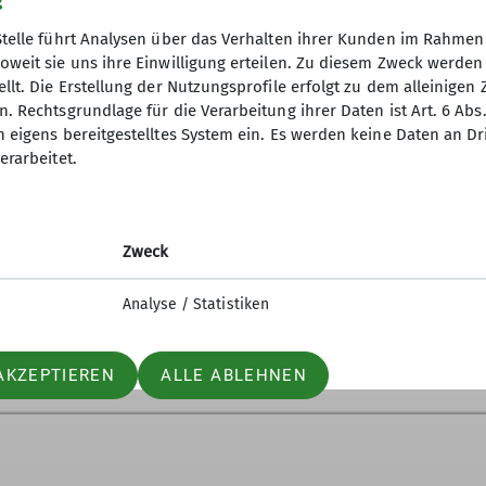
g
Stelle führt Analysen über das Verhalten ihrer Kunden im Rahmen
oweit sie uns ihre Einwilligung erteilen. Zu diesem Zweck werde
en der Sepp und ich die Ötztaler Alpen. Anreise erfo
llt. Die Erstellung der Nutzungsprofile erfolgt zu dem alleinigen 
nagthütte aus zu machen waren, sind "abgehakt". Jetzt 
. Rechtsgrundlage für die Verarbeitung ihrer Daten ist Art. 6 Abs. 
chte Frost, und so starteten wir von der hochgelegen
n eigens bereitgestelltes System ein. Es werden keine Daten an D
auf denen man ohne Einbrechen wunderbar gehen konn
erarbeitet.
ares Zeichen auf der weißen Fläche brach ich plötzlic
lieb mir der Fall in die Tiefe der Spalte erspart. Die 
Fingern zu pfeifen - das tat ich jetzt, so laut es gin
Zweck
 und warf mir das Seil zu.
ngeseilt weiter, mit 2 Prusikschlingen und immer schö
Analyse / Statistiken
AKZEPTIEREN
ALLE ABLEHNEN