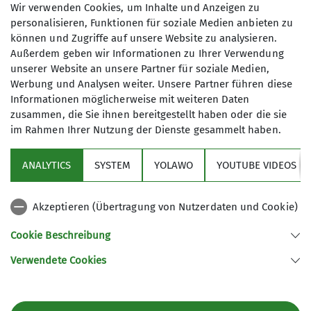
Antoniuskapelle
Wir verwenden Cookies, um Inhalte und Anzeigen zu
personalisieren, Funktionen für soziale Medien anbieten zu
können und Zugriffe auf unsere Website zu analysieren.
Außerdem geben wir Informationen zu Ihrer Verwendung
unserer Website an unsere Partner für soziale Medien,
im Kaisergebirge
Werbung und Analysen weiter. Unsere Partner führen diese
30.04.2026
Informationen möglicherweise mit weiteren Daten
zusammen, die Sie ihnen bereitgestellt haben oder die sie
im Rahmen Ihrer Nutzung der Dienste gesammelt haben.
Seniorengruppe
ANALYTICS
SYSTEM
YOLAWO
YOUTUBE VIDEOS
Einn wundervoller Weg mit ganz vielen
Treppenstufen über die Tischofer Höhle zur
Antoniuskapelle.
Akzeptieren (Übertragung von Nutzerdaten und Cookie)
Teilnehmer: 10
Cookie Beschreibung
Start: Kaiserliftparkplatz
Verwendete Cookies
Einkehr: Veitenhof