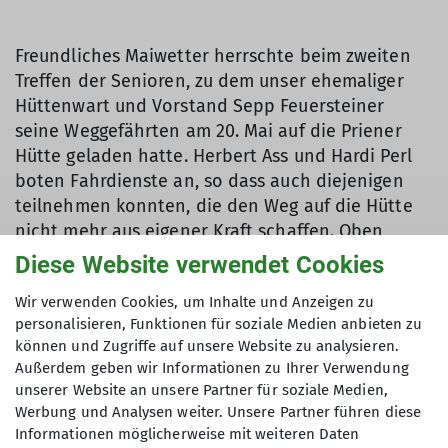
Freundliches Maiwetter herrschte beim zweiten
Treffen der Senioren, zu dem unser ehemaliger
Hüttenwart und Vorstand Sepp Feuersteiner
seine Weggefährten am 20. Mai auf die Priener
Hütte geladen hatte. Herbert Ass und Hardi Perl
boten Fahrdienste an, so dass auch diejenigen
teilnehmen konnten, die den Weg auf die Hütte
nicht mehr aus eigener Kraft schaffen. Oben
angekommen konnte man vor der Hütte die
Diese Website verwendet Cookies
Sonne genießen.
Wir verwenden Cookies, um Inhalte und Anzeigen zu
Dann galt die Aufmerksamkeit den
personalisieren, Funktionen für soziale Medien anbieten zu
Alphornbläsern aus Grassau, die sich vor der
können und Zugriffe auf unsere Website zu analysieren.
Außerdem geben wir Informationen zu Ihrer Verwendung
Hütte aufgestellt hatten und ein
unserer Website an unsere Partner für soziale Medien,
abwechslungsreiches, anspruchsvolles Programm
Werbung und Analysen weiter. Unsere Partner führen diese
darboten: Alphornrufe aus verschiedenen
Informationen möglicherweise mit weiteren Daten
Alpenregionen, eigens fürs Alphorn komponierte